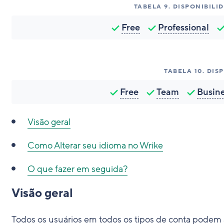
TABELA
9
.
DISPONIBILI
Free
Professional
TABELA
10
.
DIS
Free
Team
Busin
Visão geral
Como
Alterar seu idioma no Wrike
O que fazer em seguida?
Visão geral
Todos os usuários em todos os tipos de conta podem al