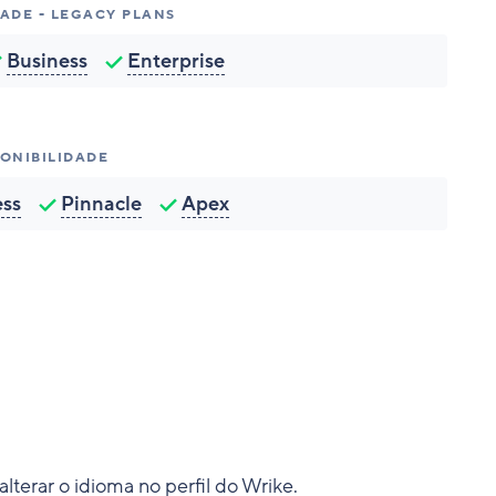
DADE - LEGACY PLANS
Business
Enterprise
PONIBILIDADE
ess
Pinnacle
Apex
terar o idioma no perfil do Wrike.