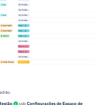
adrão.
Região
sob
Configurações de Espaço de
3