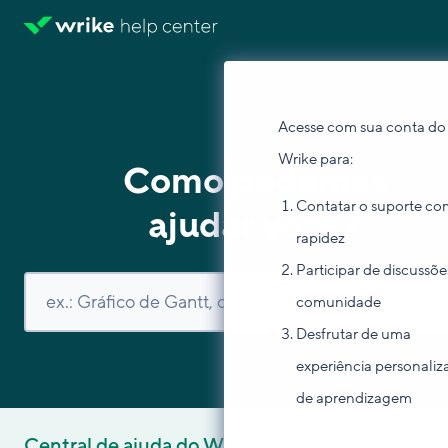
Acesse com sua conta do
Wrike para:
Como podemos
Contatar o suporte co
ajudar você?
rapidez
Participar de discussõe
comunidade
Desfrutar de uma
experiência personaliz
de aprendizagem
Central de ajuda do Wrike
Monitore seu trab