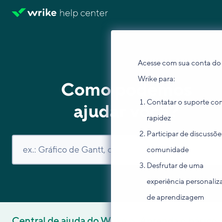
Acesse com sua conta do
Wrike para:
Como podemos
Contatar o suporte co
ajudar você?
rapidez
Participar de discussõe
comunidade
Desfrutar de uma
experiência personaliz
de aprendizagem
Central de ajuda do Wrike
Aprenda o básico