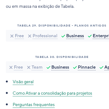
ou em massa na exibição de Tabela.
TABELA
29
.
DISPONIBILIDADE - PLANOS ANTIGOS
Free
Professional
Business
Enterpr
TABELA
30
.
DISPONIBILIDADE
Free
Team
Business
Pinnacle
A
Visão geral
Como
Ativar a consolidação para projetos
Perguntas frequentes