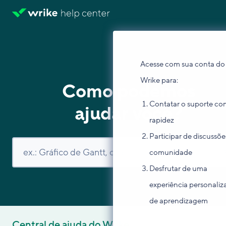
Acesse com sua conta do
Wrike para:
Como podemos
Contatar o suporte co
ajudar você?
rapidez
Participar de discussõe
comunidade
Desfrutar de uma
experiência personaliz
de aprendizagem
Central de ajuda do Wrike