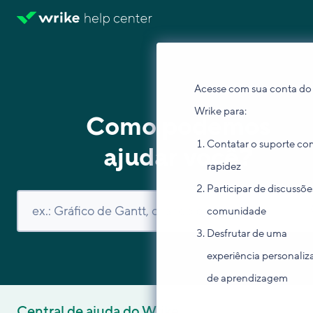
Acesse com sua conta do
Wrike para:
Como podemos
Contatar o suporte co
ajudar você?
rapidez
Participar de discussõe
comunidade
Desfrutar de uma
experiência personaliz
de aprendizagem
Central de ajuda do Wrike