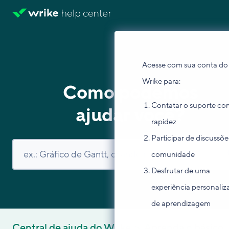
Acesse com sua conta do
Wrike para:
Como podemos
Contatar o suporte co
ajudar você?
rapidez
Participar de discussõe
comunidade
Desfrutar de uma
experiência personaliz
de aprendizagem
Central de ajuda do Wrike
Aprenda o básico