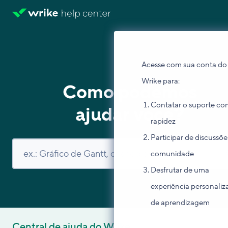
Acesse com sua conta do
Wrike para:
Como podemos
Contatar o suporte co
ajudar você?
rapidez
Participar de discussõe
comunidade
Desfrutar de uma
experiência personaliz
de aprendizagem
Central de ajuda do Wrike