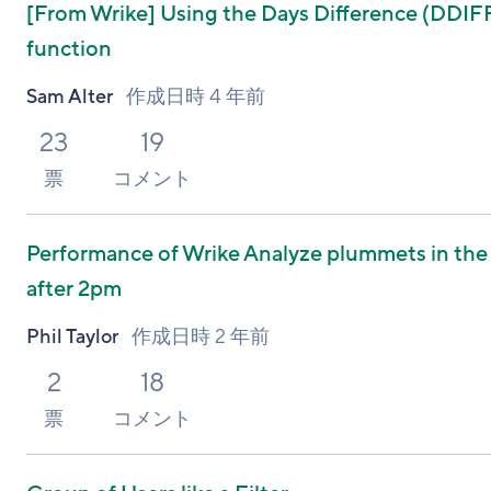
[From Wrike]
Using the Days Difference (DDIF
function
Sam Alter
作成日時
4 年前
23
19
票
コメント
Performance of Wrike Analyze plummets in th
after 2pm
Phil Taylor
作成日時
2 年前
2
18
票
コメント