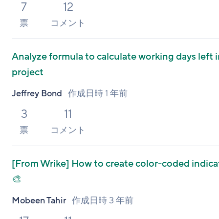
7
12
票
コメント
Analyze formula to calculate working days left i
project
Jeffrey Bond
作成日時
1 年前
3
11
票
コメント
[From Wrike]
How to create color-coded indica
🎨
Mobeen Tahir
作成日時
3 年前