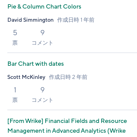
Pie & Column Chart Colors
David Simmington
作成日時
1 年前
5
9
票
コメント
Bar Chart with dates
Scott McKinley
作成日時
2 年前
1
9
票
コメント
[From Wrike]
Financial Fields and Resource
Management in Advanced Analytics (Wrike