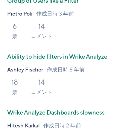
Group of Users like a Filter
Pietro Poli
作成日時
3 年前
6
14
票
コメント
Ability to hide filters in Wrike Analyze
Ashley Fischer
作成日時
5 年前
18
14
票
コメント
Wrike Analyze Dashboards slowness
Hitesh Karkal
作成日時
2 年前