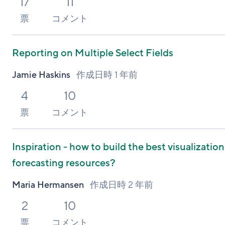
17
11
票
コメント
Reporting on Multiple Select Fields
Jamie Haskins
作成日時
1 年前
4
10
票
コメント
Inspiration - how to build the best visualization
forecasting resources?
Maria Hermansen
作成日時
2 年前
2
10
票
コメント