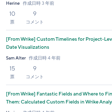
Herine
作成日時
3 年前
10
9
票
コメント
[From Wrike]
Custom Timelines for Project-Lev
Date Visualizations
Sam Alter
作成日時
4 年前
15
9
票
コメント
[From Wrike]
Fantastic Fields and Where to Fi
Them: Calculated Custom Fields in Wrike Anal