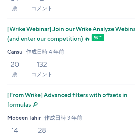
票
コメント
[Wrike Webinar]
Join our Wrike Analyze Webin
(and enter our competition) 🔥
完了
Cansu
作成日時
4 年前
20
132
票
コメント
[From Wrike]
Advanced filters with offsets in
formulas 🔎
Mobeen Tahir
作成日時
3 年前
14
28