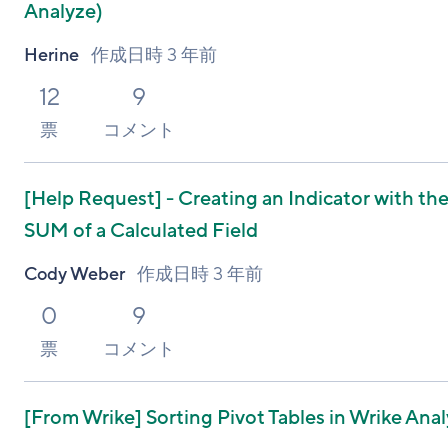
Analyze)
Herine
作成日時
3 年前
12
9
票
コメント
[Help Request]
- Creating an Indicator with th
SUM of a Calculated Field
Cody Weber
作成日時
3 年前
0
9
票
コメント
[From Wrike]
Sorting Pivot Tables in Wrike Ana