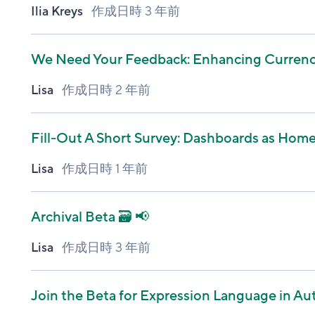
Ilia Kreys
作成日時
3 年前
We Need Your Feedback: Enhancing Currency
Lisa
作成日時
2 年前
Fill-Out A Short Survey: Dashboards as Home
Lisa
作成日時
1 年前
Archival Beta 🗃️ 📢
Lisa
作成日時
3 年前
Join the Beta for Expression Language in A