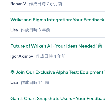
Rohan V
作成日時
7 か月前
Wrike and Figma Integration: Your Feedbac
Lisa
作成日時
3 年前
Future of Wrike's AI - Your Ideas Needed! 🤖
Igor Akimov
作成日時
4 年前
🌟 Join Our Exclusive Alpha Test: Equipment 
Lisa
作成日時
1 年前
Gantt Chart Snapshots Users - Your Feedbac