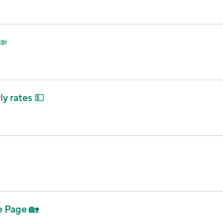
📣
y rates 💵
 Page 🏡