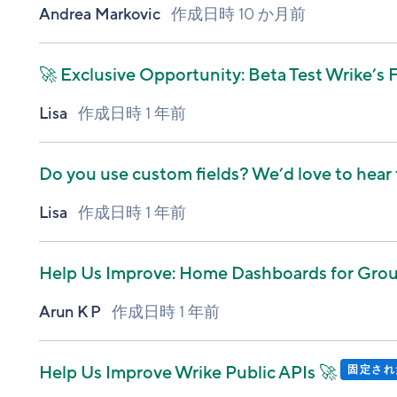
Andrea Markovic
作成日時
10 か月前
🚀 Exclusive Opportunity: Beta Test Wrike’s
Lisa
作成日時
1 年前
Do you use custom fields? We’d love to hear
Lisa
作成日時
1 年前
Help Us Improve: Home Dashboards for Gro
Arun K P
作成日時
1 年前
Help Us Improve Wrike Public APIs 🚀
固定され