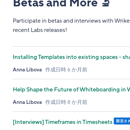
Betas and More 🔬
Participate in betas and interviews with Wrik
recent Labs releases!
Installing Templates into existing spaces - s
Anna Libova
作成日時
6 か月前
Help Shape the Future of Whiteboarding in 
Anna Libova
作成日時
8 か月前
[Interviews]
Timeframes in Timesheets
固定さ