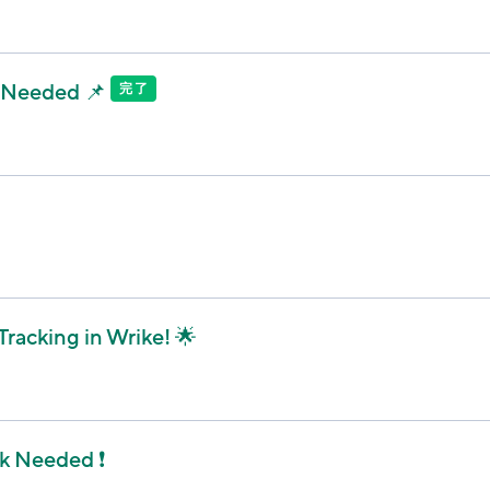
k Needed 📌
完了
Tracking in Wrike! 🌟
k Needed ❗️