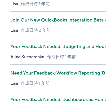
Lisa
作成日時
1 年前
Join Our New QuickBooks Integration Beta 
Lisa
作成日時
2 年前
Your Feedback Needed: Budgeting and Hourl
Alina Kucherenko
作成日時
1 年前
Need Your Feedback: Workflow Reporting 🔄
Lisa
作成日時
1 年前
Your Feedback Needed: Dashboards as Home