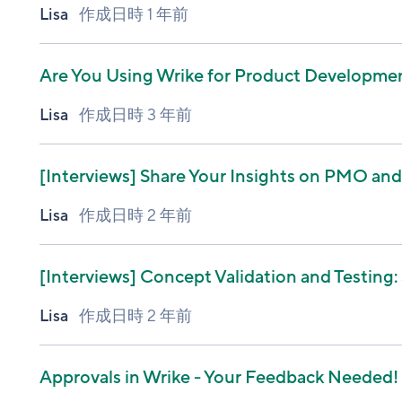
Lisa
作成日時
1 年前
Are You Using Wrike for Product Developmen
Lisa
作成日時
3 年前
[Interviews]
Share Your Insights on PMO and S
Lisa
作成日時
2 年前
[Interviews]
Concept Validation and Testing: 
Lisa
作成日時
2 年前
Approvals in Wrike - Your Feedback Needed!