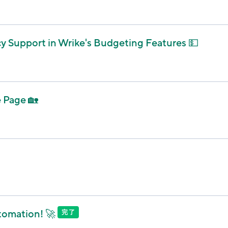
 Support in Wrike's Budgeting Features 💵
 Page 🏡
utomation! 🚀
完了