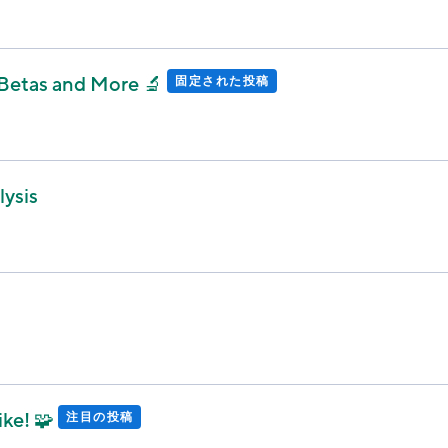
etas and More 🔬
固定された投稿
lysis
ike! 🧩
注目の投稿