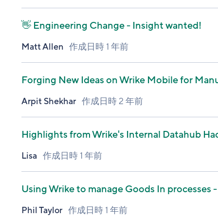
👋 Engineering Change - Insight wanted!
Matt Allen
作成日時
1 年前
Forging New Ideas on Wrike Mobile for Manu
Arpit Shekhar
作成日時
2 年前
Highlights from Wrike's Internal Datahub H
Lisa
作成日時
1 年前
Using Wrike to manage Goods In processes 
Phil Taylor
作成日時
1 年前