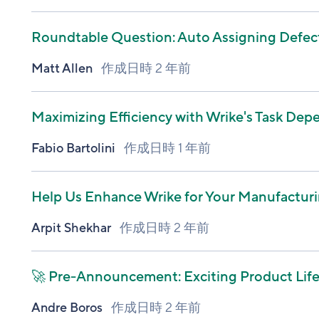
Roundtable Question: Auto Assigning Defec
Matt Allen
作成日時
2 年前
Maximizing Efficiency with Wrike's Task Dep
Fabio Bartolini
作成日時
1 年前
Help Us Enhance Wrike for Your Manufactur
Arpit Shekhar
作成日時
2 年前
🚀 Pre-Announcement: Exciting Product Lif
Andre Boros
作成日時
2 年前