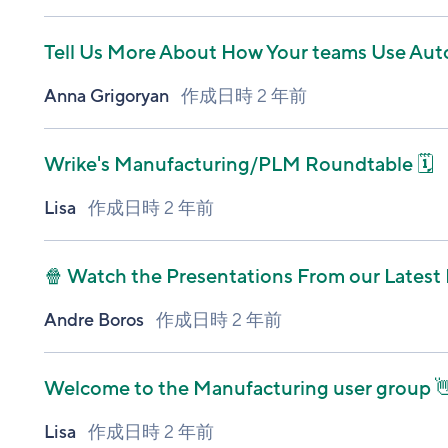
Tell Us More About How Your teams Use Aut
Anna Grigoryan
作成日時
2 年前
Wrike's Manufacturing/PLM Roundtable 🗓️
Lisa
作成日時
2 年前
🍿 Watch the Presentations From our Latest
Andre Boros
作成日時
2 年前
Welcome to the Manufacturing user group 
Lisa
作成日時
2 年前