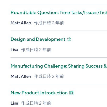
Roundtable Question: Time Tasks/Issues/Tick
Matt Allen
作成日時
2 年前
Design and Development 🎨
Lisa
作成日時
2 年前
Manufacturing Challenge: Sharing Success &
Matt Allen
作成日時
2 年前
New Product Introduction 🆕
Lisa
作成日時
2 年前