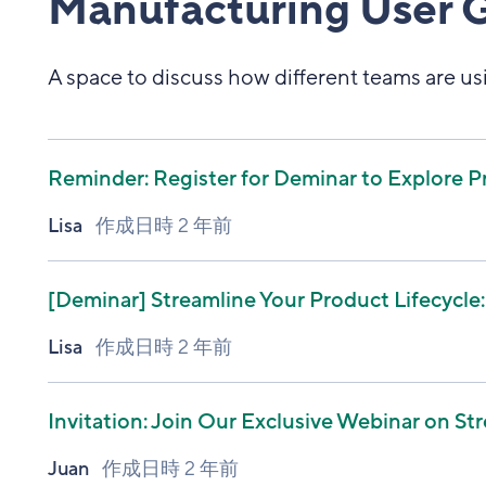
Manufacturing User 
A space to discuss how different teams are us
Reminder: Register for Deminar to Explore P
Lisa
作成日時
2 年前
[Deminar]
Streamline Your Product Lifecycle
Lisa
作成日時
2 年前
Invitation: Join Our Exclusive Webinar on S
Juan
作成日時
2 年前