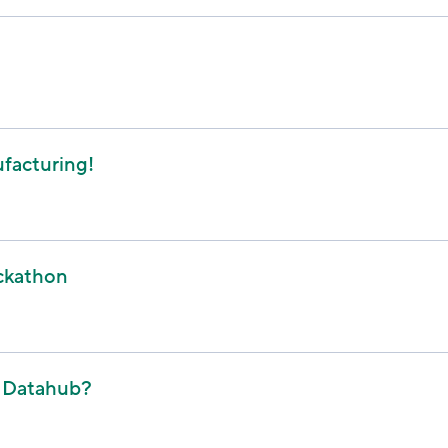
facturing!
ackathon
- Datahub?