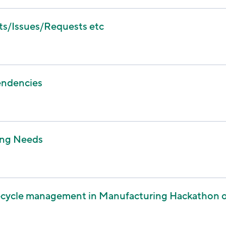
ts/Issues/Requests etc
endencies
ing Needs
ecycle management in Manufacturing Hackathon o