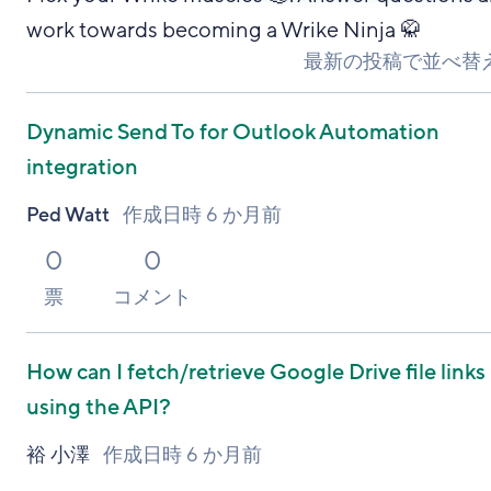
work towards becoming a Wrike Ninja 🥋
最新の投稿で並べ替
Dynamic Send To for Outlook Automation
integration
Ped Watt
作成日時
6 か月前
0
0
票
コメント
How can I fetch/retrieve Google Drive file links
using the API?
裕 小澤
作成日時
6 か月前