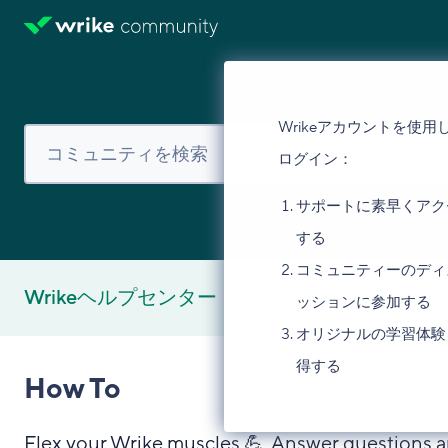
Wrikeアカウントを使用
ログイン：
サポートに素早くアク
する
コミュニティーのディ
Wrikeヘルプセンター
コミュニティ
How T
ッションに参加する
オリジナルの学習体験
得する
How To
Flex your Wrike muscles 💪. Answer questions 