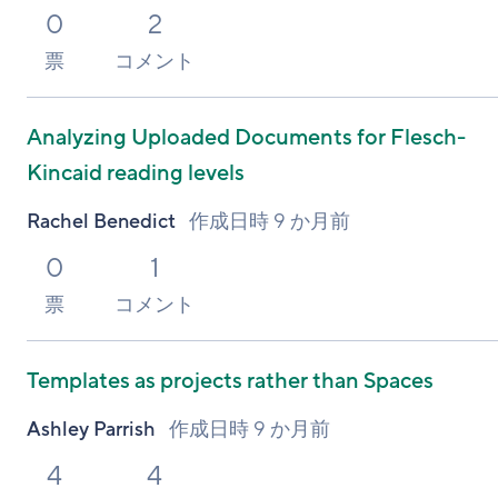
0
2
票
コメント
Analyzing Uploaded Documents for Flesch-
Kincaid reading levels
Rachel Benedict
作成日時
9 か月前
0
1
票
コメント
Templates as projects rather than Spaces
Ashley Parrish
作成日時
9 か月前
4
4