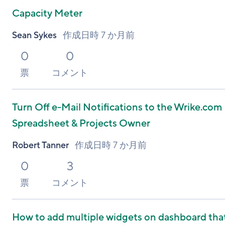
Capacity Meter
Sean Sykes
作成日時
7 か月前
0
0
票
コメント
Turn Off e-Mail Notifications to the Wrike.com
Spreadsheet & Projects Owner
Robert Tanner
作成日時
7 か月前
0
3
票
コメント
How to add multiple widgets on dashboard that