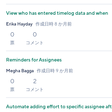
View who has entered timelog data and when
Erika Hayday
作成日時
8 か月前
0
0
票
コメント
Reminders for Assignees
Megha Bagga
作成日時
9 か月前
0
2
票
コメント
Automate adding effort to specific assignee aft