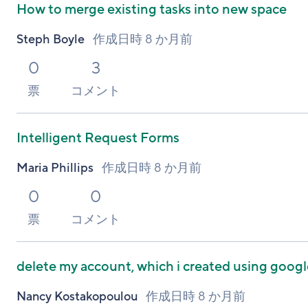
How to merge existing tasks into new space
Steph Boyle
作成日時
8 か月前
0
3
票
コメント
Intelligent Request Forms
Maria Phillips
作成日時
8 か月前
0
0
票
コメント
delete my account, which i created using googl
Nancy Kostakopoulou
作成日時
8 か月前