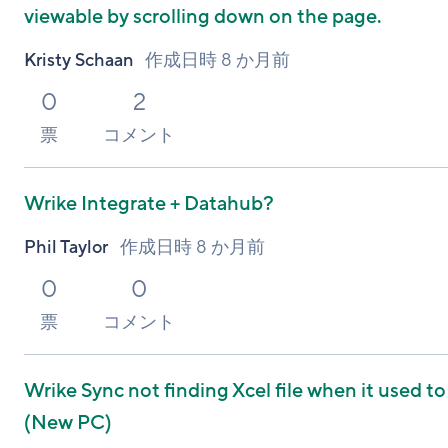
viewable by scrolling down on the page.
Kristy Schaan
作成日時
8 か月前
0
2
票
コメント
Wrike Integrate + Datahub?
Phil Taylor
作成日時
8 か月前
0
0
票
コメント
Wrike Sync not finding Xcel file when it used to
(New PC)