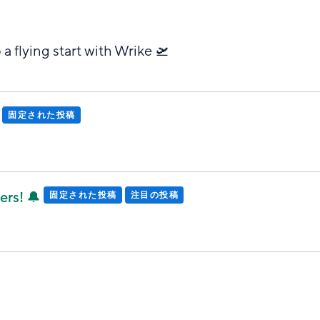
 a flying start with Wrike 🛫
固定された投稿
ers! 🔔
固定された投稿
注目の投稿