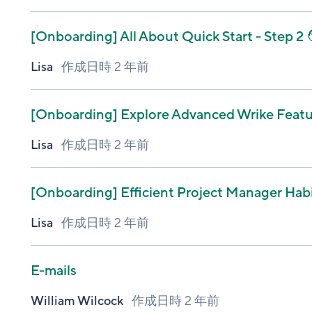
[Onboarding]
All About Quick Start - Step 2 
Lisa
作成日時
2 年前
[Onboarding]
Explore Advanced Wrike Featur
Lisa
作成日時
2 年前
[Onboarding]
Efficient Project Manager Habi
Lisa
作成日時
2 年前
E-mails
William Wilcock
作成日時
2 年前