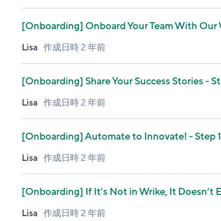
[Onboarding]
Onboard Your Team With Our Wr
Lisa
作成日時
2 年前
[Onboarding]
Share Your Success Stories - St
Lisa
作成日時
2 年前
[Onboarding]
Automate to Innovate! - Step 1
Lisa
作成日時
2 年前
[Onboarding]
If It’s Not in Wrike, It Doesn’t 
Lisa
作成日時
2 年前