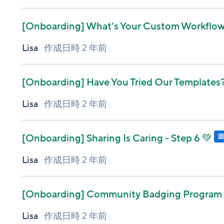
[Onboarding]
What’s Your Custom Workflow?
Lisa
作成日時
2 年前
[Onboarding]
Have You Tried Our Templates? 
Lisa
作成日時
2 年前
[Onboarding]
Sharing Is Caring - Step 6 💚
Lisa
作成日時
2 年前
[Onboarding]
Community Badging Program an
Lisa
作成日時
2 年前