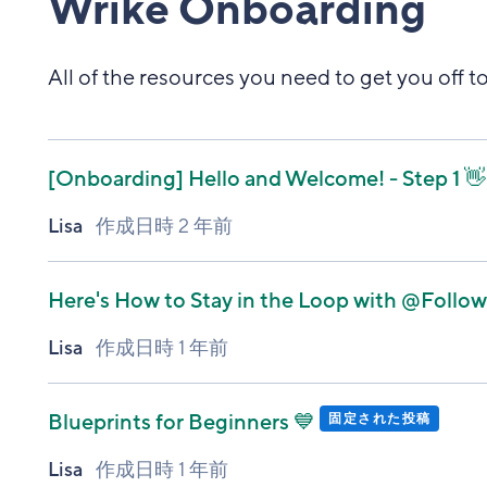
Wrike Onboarding
All of the resources you need to get you off to
[Onboarding]
Hello and Welcome! - Step 1 👋
Lisa
作成日時
2 年前
Here's How to Stay in the Loop with @Follow
Lisa
作成日時
1 年前
Blueprints for Beginners 💙
固定された投稿
Lisa
作成日時
1 年前