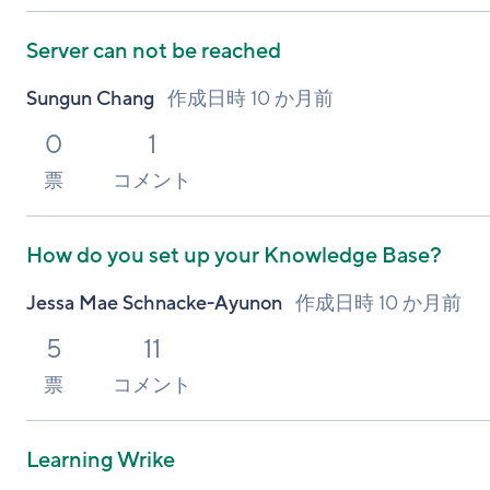
Server can not be reached
Sungun Chang
作成日時
10 か月前
0
1
票
コメント
How do you set up your Knowledge Base?
Jessa Mae Schnacke-Ayunon
作成日時
10 か月前
5
11
票
コメント
Learning Wrike