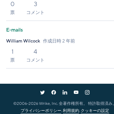
0
3
票
コメント
E-mails
William Wilcock
作成日時
2 年前
1
4
票
コメント
©2006-
2026
Wrike, Inc. 全著作権所有。 特許取得済み
プライバシーポリシー
.
利用規約
.
クッキーの設定